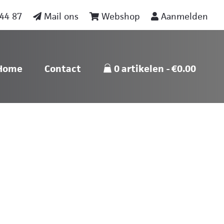
44 87
Mail ons
Webshop
Aanmelden
nu
Skip naar content
Home
Contact
0 artikelen
€0.00