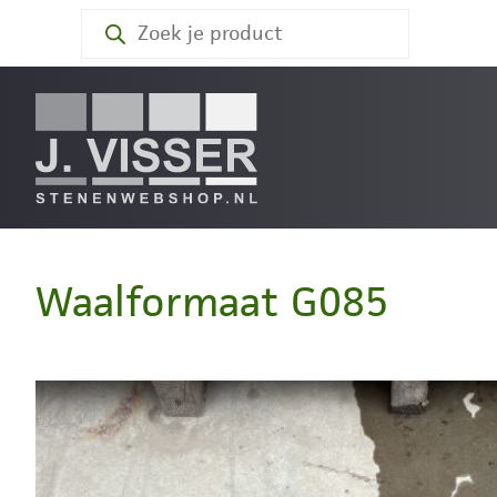
Producten
zoeken
Waalformaat G085