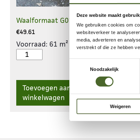
Deze website maakt gebruik
Waalformaat G015
We gebruiken cookies om cont
€
49.61
websiteverkeer te analyseren
media, adverteren en analys
Voorraad: 61 m²
verstrekt of die ze hebben v
Waalformaat
G015
Toestemmingsselectie
Noodzakelijk
aantal
Toevoegen aan
winkelwagen
Weigeren