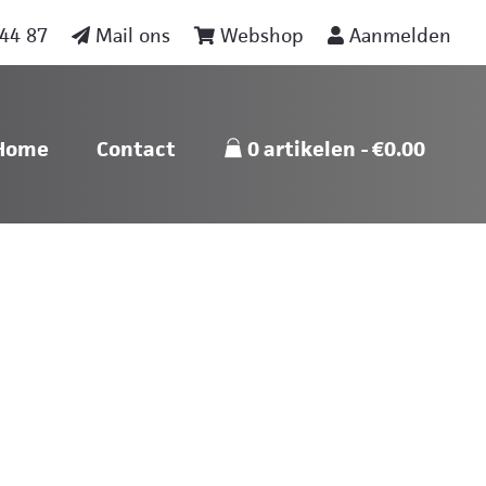
44 87
Mail ons
Webshop
Aanmelden
nu
Skip naar content
Home
Contact
0 artikelen
€0.00