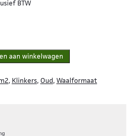
lusief BTW
en aan winkelwagen
 m2
,
Klinkers
,
Oud
,
Waalformaat
ng