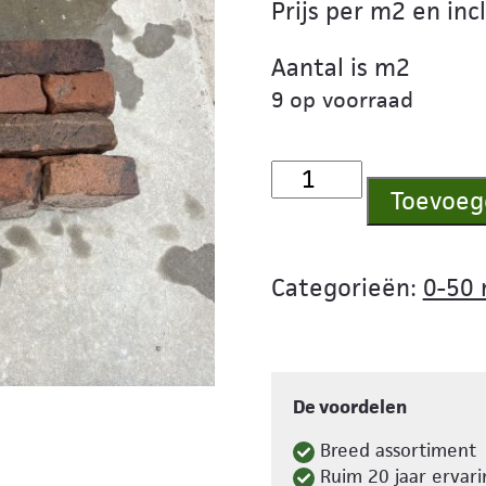
Prijs per m2 en inc
Aantal is m2
9 op voorraad
Waalformaat
Toevoeg
G085
aantal
Categorieën:
0-50
De voordelen
Breed assortiment
Ruim 20 jaar ervari