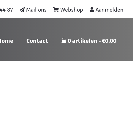
44 87
Mail ons
Webshop
Aanmelden
nu
Skip naar content
Home
Contact
0 artikelen
€0.00