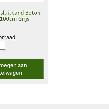
psluitband Beton
100cm Grijs
orraad
itband
voegen aan
x100cm
kelwagen