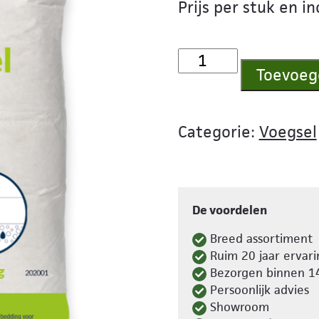
Prijs per stuk en i
ROMFIX®
Toevoeg
Bindmiddel
voor
drainagemortel
Categorie:
Voegsel
|
20
kg
De voordelen
aantal
Breed assortiment
Ruim 20 jaar ervari
Bezorgen binnen 1
Persoonlijk advies
Showroom