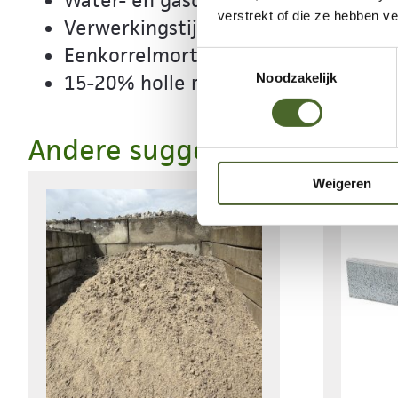
Water- en gasdoorlatend
verstrekt of die ze hebben v
Verwerkingstijd ca. 2 uur
Eenkorrelmortel
Toestemmingsselectie
Noodzakelijk
15-20% holle ruimte
Andere suggesties…
Weigeren