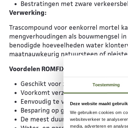
Bestratingen met zware verkeersbe
Verwerking:
Trascompound voor eenkorrel mortel ka
mengverhoudingen als bouwmengsel in 
benodigde hoeveelheden water klonterv
maatnauwkeurig natuursteen of pleister
Voordelen ROMFIX® bindmiddel
Geschikt voor zware verkeersbelasti
Toestemming
Voorkomt verzakkingen.
Eenvoudig te verwerken.
Deze website maakt gebruik
Besparing op grondwerk.
We gebruiken cookies om cont
De meest duurzame oplossing voor u
websiteverkeer te analyseren
media, adverteren en analys