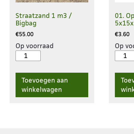
Straatzand 1 m3 /
01. O
Bigbag
5x15x
€
55.00
€
3.60
Op voorraad
Op vo
Straatzand
01.
1
Opslu
m3
Beton
Toevoegen aan
Toe
/
5x15
winkelwagen
win
Bigbag
Grijs
aantal
aantal