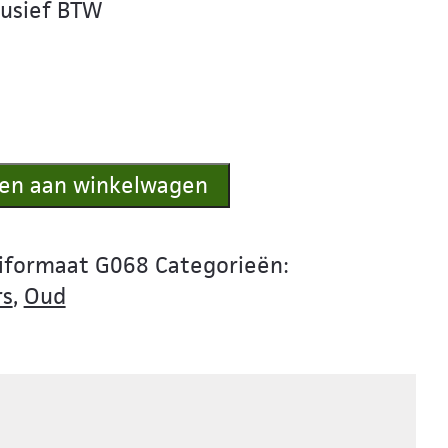
lusief BTW
en aan winkelwagen
iformaat G068
Categorieën:
rs
,
Oud