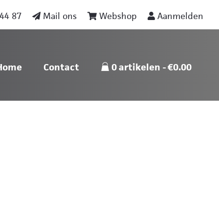
44 87
Mail ons
Webshop
Aanmelden
nu
Skip naar content
Home
Contact
0 artikelen
€0.00