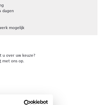
ng
4 dagen
erk mogelijk
lt u over uw keuze?
t
met ons op.