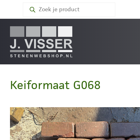
Producten
zoeken
Keiformaat G068