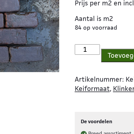
Prijs per m2 en inc
Aantal is m2
84 op voorraad
Keiformaat
Toevoeg
G068
aantal
Artikelnummer:
Ke
Keiformaat
,
Klinke
De voordelen
Breed assortiment