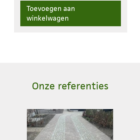
platine
Toevoegen aan
14x20x5/7
winkelwagen
31st/m2
aantal
Onze referenties