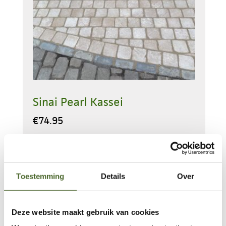
Sinai Pearl Kassei
€
74.95
Op voorraad
Sinai
Pearl
Toestemming
Details
Over
Kassei
Toevoegen aan
aantal
winkelwagen
Deze website maakt gebruik van cookies