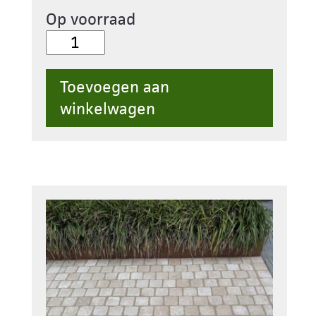
Op voorraad
Kassei
Tandur
Multi
Toevoegen aan
Beige,
winkelwagen
Gezaagde
top
aantal