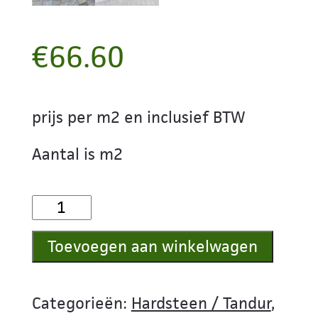
€
66.60
prijs per m2 en inclusief BTW
Aantal is m2
Kassei
Tandur
Toevoegen aan winkelwagen
Multi
Beige
natuurlijke
Categorieën:
Hardsteen / Tandur
,
top