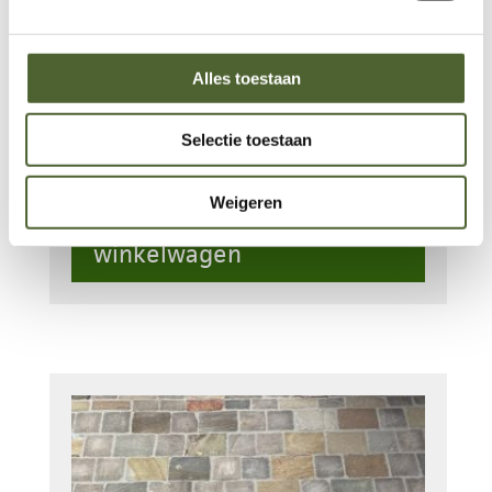
Kassei tandur grey platine
14x14x5 44st/m2
€
57.90
Alles toestaan
Op voorraad
Selectie toestaan
Kassei
tandur
Weigeren
grey
Toevoegen aan
platine
winkelwagen
14x14x5
44st/m2
aantal