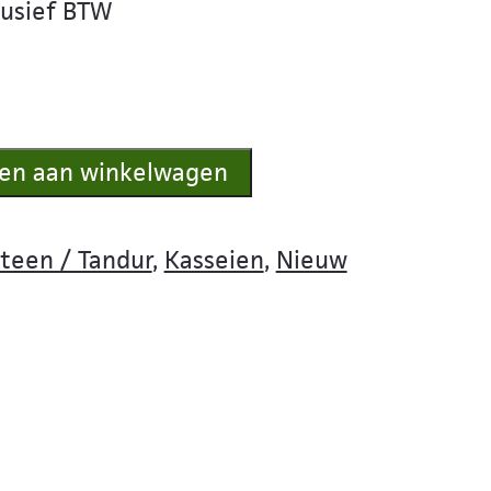
lusief BTW
en aan winkelwagen
teen / Tandur
,
Kasseien
,
Nieuw