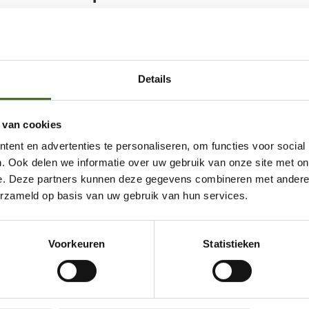
araktervolle oppervlaktestructuur
l voor opritten en erfverharding
rhoudsarm
unctionele kracht
Details
g met Belgisch karakter
 van cookies
op.nl
ent en advertenties te personaliseren, om functies voor social
. Ook delen we informatie over uw gebruik van onze site met on
e. Deze partners kunnen deze gegevens combineren met andere i
erzameld op basis van uw gebruik van hun services.
Onze referenties
Voorkeuren
Statistieken