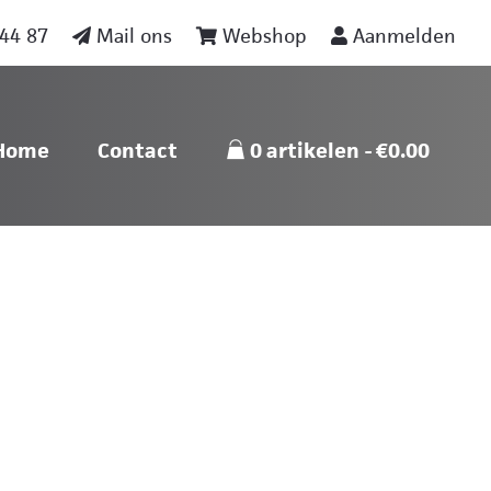
44 87
Mail ons
Webshop
Aanmelden
nu
Skip naar content
Home
Contact
0 artikelen
€0.00