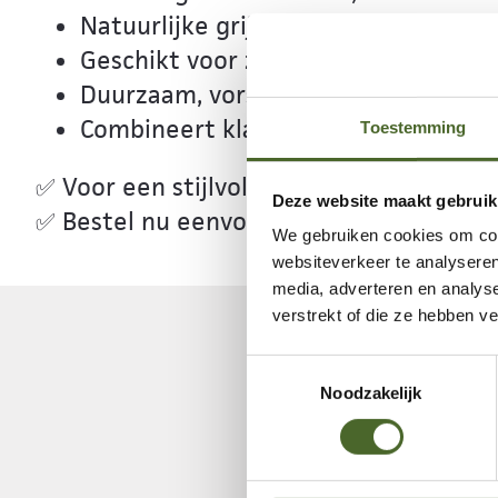
Natuurlijke grijsblauwe kleur met k
Geschikt voor zware belasting: ideaa
Duurzaam, vorstbestendig en onde
Combineert klassieke charme met f
Toestemming
✅ Voor een stijlvolle, tijdloze bestratin
Deze website maakt gebruik
✅ Bestel nu eenvoudig bij Stenenwebsh
We gebruiken cookies om cont
websiteverkeer te analyseren
media, adverteren en analys
verstrekt of die ze hebben v
Toestemmingsselectie
Noodzakelijk