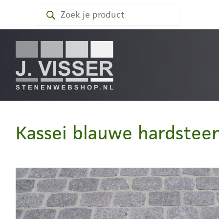
Producten
zoeken
Kassei blauwe hardstee