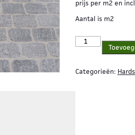
prijs per m2 en inc
Aantal is m2
Kassei
Toevoeg
blauwe
hardsteen
20x14x8
Categorieën:
Hards
31st/m2
aantal