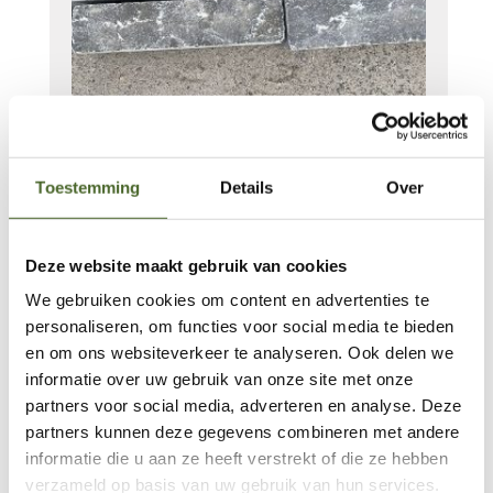
Waalformaat Chinees
Toestemming
Details
Over
hardsteen
Oorspronkelijke
Huidige
€
55.23
€
42.35
Deze website maakt gebruik van cookies
prijs
prijs
Voorraad: 65 m²
We gebruiken cookies om content en advertenties te
was:
is:
Waalformaat
personaliseren, om functies voor social media te bieden
€55.23.
€42.35.
Chinees
en om ons websiteverkeer te analyseren. Ook delen we
informatie over uw gebruik van onze site met onze
hardsteen
Toevoegen aan
partners voor social media, adverteren en analyse. Deze
aantal
winkelwagen
partners kunnen deze gegevens combineren met andere
informatie die u aan ze heeft verstrekt of die ze hebben
verzameld op basis van uw gebruik van hun services.