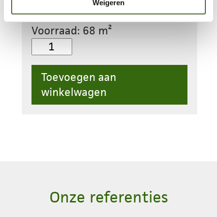
Weigeren
€
49.80
Voorraad: 68 m²
Dikformaat
G064
aantal
Toevoegen aan
winkelwagen
Onze referenties