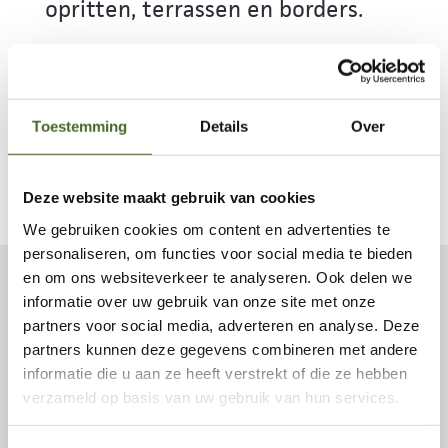
opritten, terrassen en borders.
Verbruik Castle Grind 8/16:
Aanbevolen laagdikte:
ca. 5 cm
(siergrind) tot
7 cm
(oprit):
Toestemming
Details
Over
1400 kg
= ca.
17 tot 21 m²
Deze website maakt gebruik van cookies
We gebruiken cookies om content en advertenties te
personaliseren, om functies voor social media te bieden
en om ons websiteverkeer te analyseren. Ook delen we
informatie over uw gebruik van onze site met onze
Onze referenties
partners voor social media, adverteren en analyse. Deze
partners kunnen deze gegevens combineren met andere
informatie die u aan ze heeft verstrekt of die ze hebben
verzameld op basis van uw gebruik van hun services.