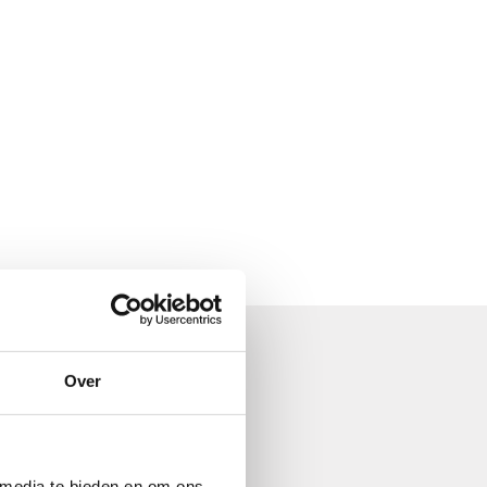
Over
 media te bieden en om ons