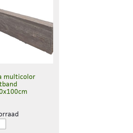
a multicolor
itband
20x100cm
orraad
a
olor