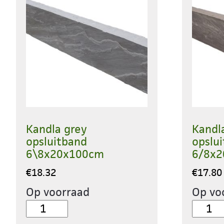
Kandla grey
Kandl
opsluitband
opslu
6\8x20x100cm
6/8x
€
18.32
€
17.80
Op voorraad
Op vo
Kandla
Kandl
grey
multic