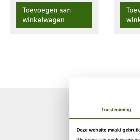
opsluitband
opslu
Toevoegen aan
Toe
6\8x20x100cm
6/8x2
winkelwagen
win
aantal
aantal
Toestemming
Deze website maakt gebruik
We gebruiken cookies om cont