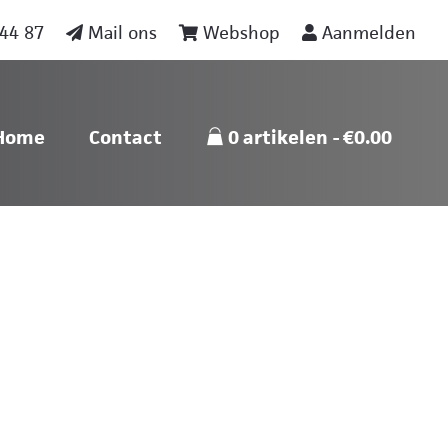
44 87
Mail ons
Webshop
Aanmelden
nu
Skip naar content
Home
Contact
0 artikelen
€0.00