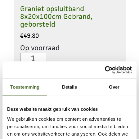
Graniet opsluitband
8x20x100cm Gebrand,
geborsteld
€
49.80
Op voorraad
Graniet
opsluitband
8x20x100cm
Toevoegen aan
Gebrand,
winkelwagen
Toestemming
Details
Over
geborsteld
aantal
Deze website maakt gebruik van cookies
We gebruiken cookies om content en advertenties te
personaliseren, om functies voor social media te bieden
en om ons websiteverkeer te analyseren. Ook delen we