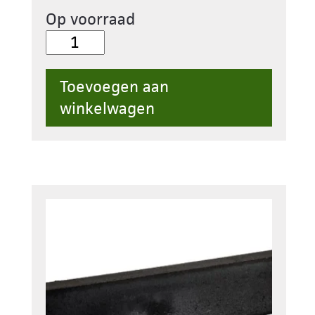
Op voorraad
07.
Opsluitband
Beton
Toevoegen aan
8x20x100cm
winkelwagen
Grijs
aantal