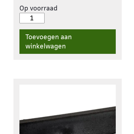
Op voorraad
09.
Opsluitband
Beton
Toevoegen aan
10x20x100cm
winkelwagen
Grijs
aantal