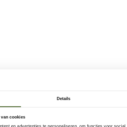
Onze referenties
Details
 van cookies
ent en advertenties te personaliseren, om functies voor social