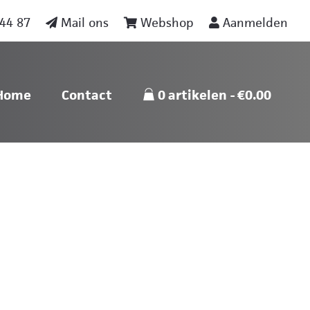
44 87
Mail ons
Webshop
Aanmelden
nu
Skip naar content
Home
Contact
0 artikelen
€0.00