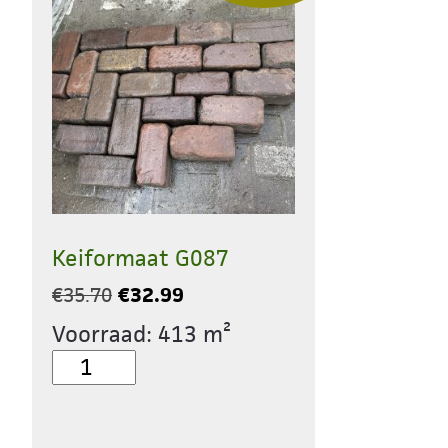
Keiformaat G087
Oorspronkelijke
Huidige
€
35.70
€
32.99
prijs
prijs
Voorraad: 413 m²
was:
is:
Keiformaat
€35.70.
€32.99.
G087
aantal